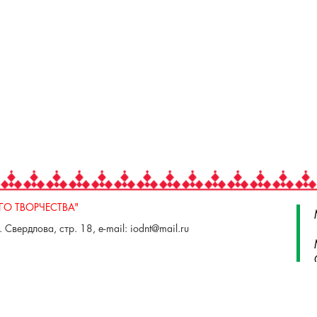
О ТВОРЧЕСТВА"
 Свердлова, стр. 18, e-mail: iodnt@mail.ru
 3 июля, 17 А,Б. e-mail: remeslo@iodnt.ru