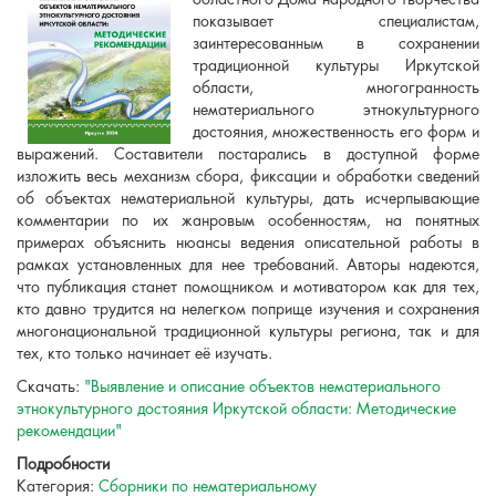
областного Дома народного творчества
показывает специалистам,
заинтересованным в сохранении
традиционной культуры Иркутской
области, многогранность
нематериального этнокультурного
достояния, множественность его форм и
выражений. Составители постарались в доступной форме
изложить весь механизм сбора, фиксации и обработки сведений
об объектах нематериальной культуры, дать исчерпывающие
комментарии по их жанровым особенностям, на понятных
примерах объяснить нюансы ведения описательной работы в
рамках установленных для нее требований. Авторы надеются,
что публикация станет помощником и мотиватором как для тех,
кто давно трудится на нелегком поприще изучения и сохранения
многонациональной традиционной культуры региона, так и для
тех, кто только начинает её изучать.
Скачать:
"Выявление и описание объектов нематериального
этнокультурного достояния Иркутской области: Методические
рекомендации"
Подробности
Категория:
Сборники по нематериальному