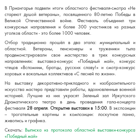
В Приангарье подвели итоги областного фестиваля-смотра «Не
стареют душой ветераны», посвященного 80-летию Победы в
Великой Отечественной войне. Фестиваль объединил три
конкурсных направления и более 300 участников из разных
уголков области - это более 1000 человек.
Отбор традиционно прошёл в два этапа: муниципальный и
областной. Ветераны, пенсионеры и труженики тыла
продемонстрировали свое мастерство в трех конкурсных
направлениях: выставка-конкурс «Победный май», конкурс
чтецов «Вспомним, братцы, русских славу!» и смотр-конкурс
хоровых и вокальных коллективов «С песней по жизни».
На выставку декоративно-прикладного и изобразительного
искусства мастера представили работы, вдохновленные военной
историей. Лучшие из них украсят Зеленый зал Иркутского
Драматического театра в день проведения гала-концерта
фестиваля
28 апреля
.
Открытие выставки в 15:00
. В экспозиции
– трогательные картины и композиции: лоскутное панно,
живопись и графика.
Скачать:
Выписка из протокола областной выставки-конкурса
«Победный май»