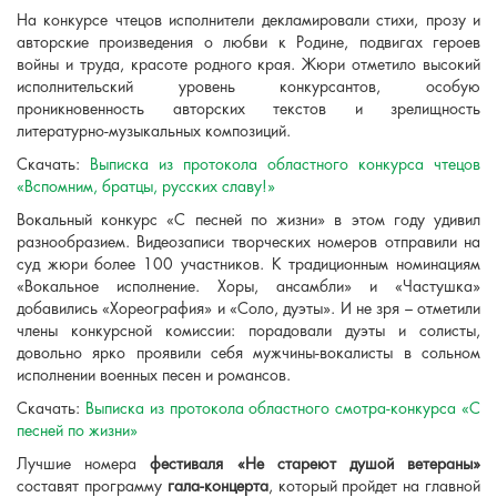
На конкурсе чтецов исполнители декламировали стихи, прозу и
авторские произведения о любви к Родине, подвигах героев
войны и труда, красоте родного края. Жюри отметило высокий
исполнительский уровень конкурсантов, особую
проникновенность авторских текстов и зрелищность
литературно-музыкальных композиций.
Скачать:
Выписка из протокола областного конкурса чтецов
«Вспомним, братцы, русских славу!»
Вокальный конкурс «С песней по жизни» в этом году удивил
разнообразием. Видеозаписи творческих номеров отправили на
суд жюри более 100 участников. К традиционным номинациям
«Вокальное исполнение. Хоры, ансамбли» и «Частушка»
добавились «Хореография» и «Соло, дуэты». И не зря – отметили
члены конкурсной комиссии: порадовали дуэты и солисты,
довольно ярко проявили себя мужчины-вокалисты в сольном
исполнении военных песен и романсов.
Скачать:
Выписка из протокола областного смотра-конкурса «С
песней по жизни»
Лучшие номера
фестиваля «Не стареют душой ветераны»
составят программу
гала-концерта
, который пройдет на главной