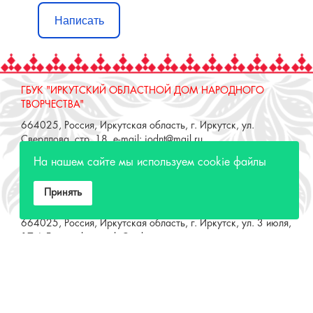
ГБУК "ИРКУТСКИЙ ОБЛАСТНОЙ ДОМ НАРОДНОГО
ТВОРЧЕСТВА"
664025, Россия, Иркутская область, г. Иркутск, ул.
Свердлова, стр. 18, e-mail: iodnt@mail.ru
тел.: 8 (3952) 33-04-25 - приемная
ОТДЕЛ "РЕМЕСЛЕННОЕ ПОДВОРЬЕ"
664025, Россия, Иркутская область, г. Иркутск, ул. 3 июля,
На нашем сайте мы используем cookie файлы
17 А,Б. e-mail: remeslo@iodnt.ru
тел.: 8 (3952) 48-71-30
Принять
МИНИСТЕРСТВО КУЛЬТУРЫ РФ
МИНИСТЕРСТВО КУЛЬТУРЫ ИРКУТСКОЙ
ОБЛАСТИ
ГОСУДАРСТВЕННЫЙ РОССИЙСКИЙ ДОМ
НАРОДНОГО ТВОРЧЕСТВА