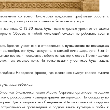
есленники со всего Приангарья представят крафтовые работы с
й куклы до авторских украшений и берестяной утвари.
ят звонницу.
С 13:30
здесь будут идти открытые уроки от от школы
творного Образа, и любой желающий сможет попробовать себя в
чить браслет участника и отправиться в
путешествие по площадкам
от волонтёра, они будут дежурить на каждой точке маршрута. В зачёт
рыльцо поэтов и посещение любого из мастер-классов. Печати можно
еток, тем весомее приз. На точке выдачи участников будут ждать
Молодёжки Народного фронта, где желающие смогут своими руками
и уличными забавами.
областная библиотека имени Марка Сергеева организует «громкие
жками, раскрасками и литературными викторинами. По соседству во
старше. Здесь творческое объединение «Неоклассический синдром»
 патриотические произведения о родном языке, культуре и любви к