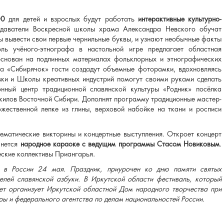
00
для детей и взрослых будут работать
интерактивные культурно-
одаватели Воскресной школы храма Александра Невского обучат
ы вывести свои первые чернильные буквы, и узнают необычные факты
ль учёного-этнографа в настольной игре предлагает областная
основан на подлинных материалах фольклорных и этнографических
ла «Сибирячок» гости создадут объемные фоторамки, вдохновляясь
вки и Школы креативных индустрий помогут своими руками сделать
онный центр традиционной славянской культуры «Родник» посёлка
жилов Восточной Сибири.
Дополнят программу традиционные мастер-
жественной лепке из глины, верховой набойке на ткани и росписи
тематические викторины и концертные выступления. Откроет концерт
нется
народное караоке с ведущим программы Стасом Новиковым
.
еские коллективы Приангарья.
т в России 24 мая. Праздник, приурочен ко дню памяти святых
елей славянской азбуки. В Иркутской области фестиваль, который
лет организует Иркутской областной Дом народного творчества при
ры и федерального агентства по делам национальностей России.