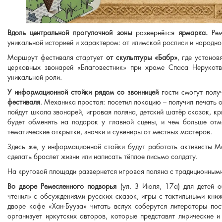
Вдоль центральной прогулочной зоны
развернётся
ярмарка.
Рем
уникальной историей и характером: от илимской росписи и народно
Маршрут фестиваля стартует
от скульптуры «Бабр»
, где установ
церковных звонарей «Благовестник» при храме Спаса Неруко
уникальной роли.
У информационной стойки рядом со звонницей
гости смогут полу
фестиваля
. Механика простая: посетил локацию – получил печать 
пойдут школа звонарей, игровая поляна, детский шатёр сказок, к
будет обменять на подарок у главной сцены, и чем больше отм
тематические открытки, значки и сувениры от местных мастеров.
Здесь же, у информационной стойки будут работать активисты 
сделать браслет жизни или написать тёплое письмо солдату.
На круговой площади развернется игровая поляна с традиционным
Во дворе Ремесленного подворья
(ул. З Июля, 17а) для детей 
чтения» с обсуждениями русских сказок, игры с тактильными кни
дворе кафе «Хан-Бууза» читать вслух соберутся литераторы по
организует иркутских авторов, которые представят лирические и