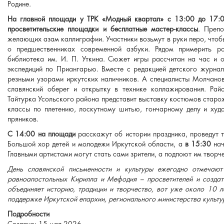
Родине.
На главной площади у ТРК «Модный квартал» с 13:00 до 17:
просветительские площадки и бесплатные мастер-классы
. Преп
желающих азам каллиграфии. Участники возьмут в руки перо, чтоб
о предшественниках современной азбуки. Рядом примерить ро
библиотека им. И. П. Уткина. Сюжет игры рассчитан на час и 
экспедиций по Приангарью. Вместе с редакцией детского журна
резными узорами иркутских наличников. А специалисты Молчано
славянский оберег и открытку в технике коллажирования. Рай
Тайтурка Усольского района
представит выставку костюмов cтаро
классы по плетению, лоскутному шитью, гончарному делу и худо
пряников.
С 14:00
на площади
расскажут об истории праздника, проведут 
Большой хор детей и молодежи Иркутской области, а
в 15:30
нач
Главными артистами могут стать сами зрители, а подпоют им творч
День славянской письменности и культуры ежегодно отмечаю
равноапостольных Кирилла и Мефодия – просветителей и создат
объединяет историю, традиции и творчество, вот уже около 10 
поддержке Иркутской епархии, регионального министерства культу
Подробности