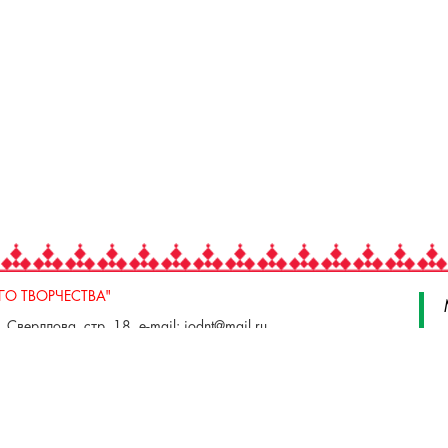
О ТВОРЧЕСТВА"
 Свердлова, стр. 18, e-mail: iodnt@mail.ru
 3 июля, 17 А,Б. e-mail: remeslo@iodnt.ru