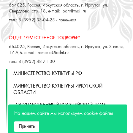
«Пушкинской карты» или
приобретением билетов? Знаете, как
улучшить работу учреждений
культуры?
Напишите — решим!
Написать
ГБУК "ИРКУТСКИЙ ОБЛАСТНОЙ ДОМ НАРОДНОГО
ТВОРЧЕСТВА"
664025, Россия, Иркутская область, г. Иркутск, ул.
Свердлова, стр. 18, e-mail: iodnt@mail.ru
тел.: 8 (3952) 33-04-25 - приемная
На нашем сайте мы используем cookie файлы
Принять
ОТДЕЛ "РЕМЕСЛЕННОЕ ПОДВОРЬЕ"