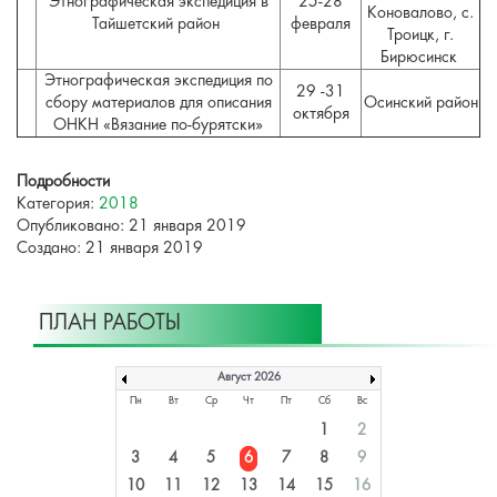
Этнографическая экспедиция в
25-28
Коновалово, с.
Тайшетский район
февраля
Троицк, г.
Бирюсинск
Этнографическая экспедиция по
29 -31
сбору материалов для описания
Осинский район
октября
ОНКН «Вязание по-бурятски»
Подробности
Категория:
2018
Опубликовано: 21 января 2019
Создано: 21 января 2019
ПЛАН РАБОТЫ
Август 2026
Пн
Вт
Ср
Чт
Пт
Сб
Вс
1
2
3
4
5
6
7
8
9
10
11
12
13
14
15
16