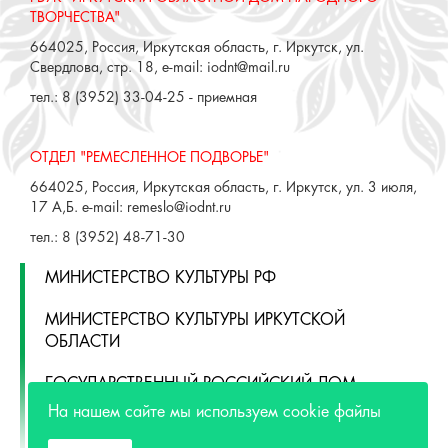
Сложности с получением
«Пушкинской карты» или
приобретением билетов? Знаете, как
улучшить работу учреждений
культуры?
Напишите — решим!
Написать
ГБУК "ИРКУТСКИЙ ОБЛАСТНОЙ ДОМ НАРОДНОГО
ТВОРЧЕСТВА"
664025, Россия, Иркутская область, г. Иркутск, ул.
Свердлова, стр. 18, e-mail: iodnt@mail.ru
тел.: 8 (3952) 33-04-25 - приемная
На нашем сайте мы используем cookie файлы