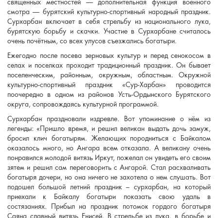
священных местностей — дополнительная функция военного
смотра — бурятский культурно-спортивный народный праздник.
Сурхарбан включает в себя стрельбу из национального лука,
бурятскую борьбу и скачки. Участие в Сурхарбане считалось
очень почётным, со всех улусов съезжались богатыри.
Ежегодно после посева зерновых культур и перед сенокосом в
селах и поселках проходит традиционный праздник. Он бывает
поселенческим, районным, окружным, областным. Окружной
культурно-спортивный праздник «Сур-Харбан» проводится
поочередно в одном из районов Усть-Ордынского Бурятского
округа, сопровождаясь культурной программой.
Сурхарбан праздновали издревле. Вот упоминание о нём из
легенды: «Пришло время, и решил великан выдать дочь замуж,
бросил клич богатырям. Желающих породниться с Байкалом
оказалось много, но Ангара всем отказала. А великану очень
понравился молодой витязь Иркут, пожелал он увидеть его своим
зятем и решил сам переговорить с Ангарой. Стал расхваливать
богатыря дочери, но она ничего не захотела о нем слушать. Вот
подошел большой летний праздник – сурхарбан, на который
приехали к Байкалу богатыри показать свою удаль в
состязаниях. Прибыл на праздник потомок гордого богатыря
Саяна славный витязь Енисей. В стрельбе из лука, в борьбе и