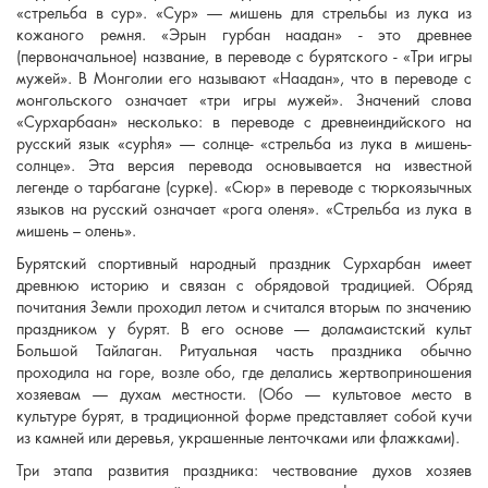
«стрельба в сур». «Сур» — мишень для стрельбы из лука из
кожаного ремня. «Эрын гурбан наадан» - это древнее
(первоначальное) название, в переводе с бурятского - «Три игры
мужей». В Монголии его называют «Наадан», что в переводе с
монгольского означает «три игры мужей». Значений слова
«Сурхарбаан» несколько: в переводе с древнеиндийского на
русский язык «сурhя» — солнце- «стрельба из лука в мишень-
солнце». Эта версия перевода основывается на известной
легенде о тарбагане (сурке). «Сюр» в переводе с тюркоязычных
языков на русский означает «рога оленя». «Стрельба из лука в
мишень – олень».
Бурятский спортивный народный праздник Сурхарбан имеет
древнюю историю и связан с обрядовой традицией. Обряд
почитания Земли проходил летом и считался вторым по значению
праздником у бурят. В его основе — доламаистский культ
Большой Тайлаган. Ритуальная часть праздника обычно
проходила на горе, возле обо, где делались жертвоприношения
хозяевам — духам местности. (Обо — культовое место в
культуре бурят, в традиционной форме представляет собой кучи
из камней или деревья, украшенные ленточками или флажками).
Три этапа развития праздника: чествование духов хозяев