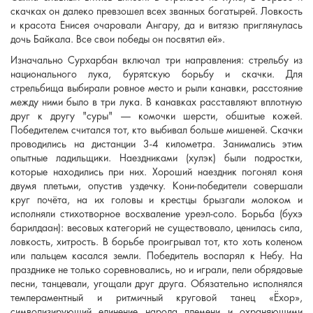
скачках он далеко превзошел всех званных богатырей. Ловкость
и красота Енисея очаровали Ангару, да и витязю приглянулась
дочь Байкала. Все свои победы он посвятил ей».
Изначально Сурхарбан включал три направления: стрельбу из
национального лука, бурятскую борьбу и скачки. Для
стрельбища выбирали ровное место и рыли канавки, расстояние
между ними было в три лука. В канавках расставляют вплотную
друг к другу "суры" — комочки шерсти, обшитые кожей.
Победителем считался тот, кто выбивал больше мишеней. Скачки
проводились на дистанции 3-4 километра. Занимались этим
опытные ладильщики. Наездниками (хулэк) были подростки,
которые находились при них. Хороший наездник погонял коня
двумя плетьми, опустив уздечку. Кони-победители совершали
круг почёта, на их головы и крестцы брызгали молоком и
исполняли стихотворное восхваление yреэл-соло. Борьба (бухэ
барилдаан): весовых категорий не существовало, ценилась сила,
ловкость, хитрость. В борьбе проигрывал тот, кто хоть коленом
или пальцем касался земли. Победитель воспарял к Небу. На
празднике не только соревновались, но и играли, пели обрядовые
песни, танцевали, угощали друг друга. Обязательно исполнялся
темпераментный и ритмичный круговой танец «Ёхор»,
символизирующий единение народа племени и охраняющими