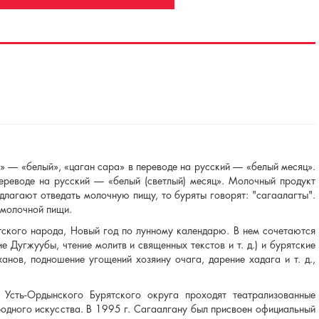
» — «белый», «цаган сара» в переводе на русский — «белый месяц».
ереводе на русский — «белый (светлый) месяц». Молочный продукт
длагают отведать молочную пищу, то буряты говорят: "сагаалагты".
 молочной пищи.
тского народа, Новый год по лунному календарю. В нем сочетаются
 Дугжуубы, чтение молитв и священных текстов и т. д.) и бурятские
нов, подношение угощений хозяину очага, дарение хадага и т. д.,
 Усть-Ордынского Бурятского округа проходят театрализованные
родного искусства. В 1995 г. Сагаалгану был присвоен официальный