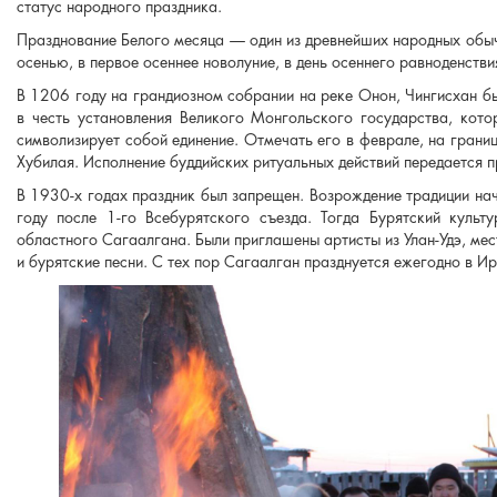
статус народного праздника.
Празднование Белого месяца — один из древнейших народных обыч
осенью, в первое осеннее новолуние, в день осеннего равноденстви
В 1206 году на грандиозном собрании на реке Онон, Чингисхан б
в честь установления Великого Монгольского государства, кот
символизирует собой единение. Отмечать его в феврале, на границ
Хубилая. Исполнение буддийских ритуальных действий передается 
В 1930-х годах праздник был запрещен. Возрождение традиции на
году после 1-го Всебурятского съезда. Тогда Бурятский культ
областного Сагаалгана. Были приглашены артисты из Улан-Удэ, мес
и бурятские песни. С тех пор Сагаалган празднуется ежегодно в И