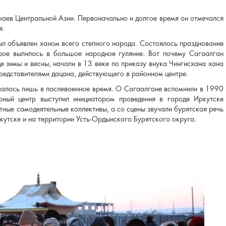
аев Центральной Азии. Первоначально и долгое время он отмечался
я.
ыл объявлен ханом всего степного народа. Состоялось празднование
орое вылилось в большое народное гуляние. Вот почему Сагаалган
е зимы и весны, начали в 13 веке по приказу внука Чингисхана хана
представителями дацана, действующего в районном центре.
чалось лишь в послевоенное время. О Сагаалгане вспомнили в 1990
урный центр выступил инициатором проведения в городе Иркутске
тные самодеятельные коллективы, а со сцены звучали бурятская речь
ркутске и на территории Усть-Ордынского Бурятского округа.