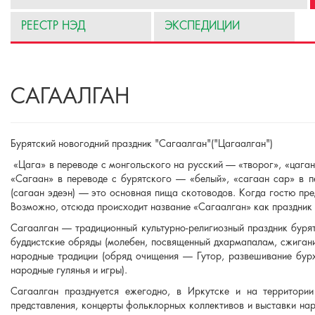
РЕЕСТР НЭД
ЭКСПЕДИЦИИ
САГААЛГАН
Бурятский новогодний праздник "Сагаалган"("Цагаалган")
«Цага» в переводе с монгольского на русский — «творог», «цаган
«Сагаан» в переводе с бурятского — «белый», «сагаан сар» в п
(сагаан эдеэн) — это основная пища скотоводов. Когда гостю пре
Возможно, отсюда происходит название «Сагаалган» как праздник
Сагаалган — традиционный культурно-религиозный праздник буря
буддистские обряды (молебен, посвященный дхармапалам, сжигание
народные традиции (обряд очищения — Гутор, развешивание бурха
народные гулянья и игры).
Сагаалган празднуется ежегодно, в Иркутске и на территории
представления, концерты фольклорных коллективов и выставки на