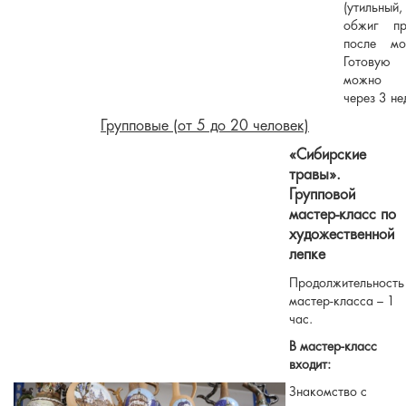
(утильны
обжиг пр
после мол
Готовую
можно з
через 3 не
Групповые (от 5 до 20 человек)
«Сибирские
травы».
Групповой
мастер-класс по
художественной
лепке
Продолжительность
мастер-класса – 1
час.
В мастер-класс
входит:
Знакомство с