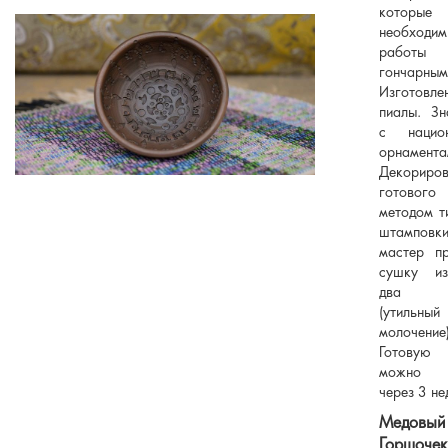
которые
необход
рабо
гончарным
Изготовле
пиалы. Зн
с национ
орнамента
Декориров
готового
методом т
штамповк
мастер пр
сушку из
два о
(утил
молочение)
Готовую
можно з
через 3 не
Медовый
Горшоч