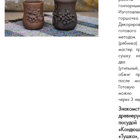
гончарным
Изготовле
горшочка.
Декориров
готового
методом 
(рябинка
мастер пр
сушку из
два о
(утильны
обжиг пр
после мол
Готовую
можно з
через 3 не
Знаком
древнеру
посудой
«Кондюш
«Тушка»,