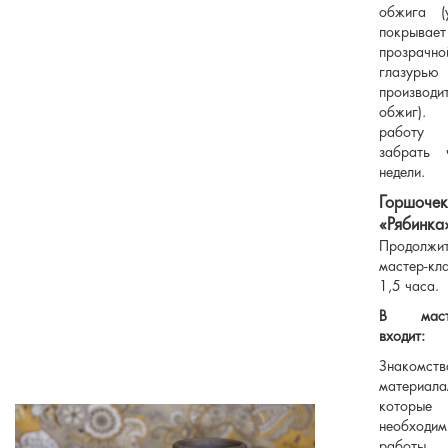
обжига (у
покрывает
прозрачно
глазу
производ
обжиг). 
работу
забрать 
недели.
Горшочек
«Рябинка
Продолжит
мастер-к
1,5 часа.
В масте
входит:
Знаком
материала
которые
необход
рабо