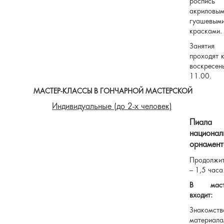
роспись
акрилов
гуашевым
красками.
Занятия
проходят 
воскресе
11.00.
МАСТЕР-КЛАССЫ В ГОНЧАРНОЙ МАСТЕРСКОЙ
Индивидуальные (до 2-х человек)
Пиа
национа
ор
намен
Продолжит
– 1,5 часа
В масте
входит:
Знаком
материала