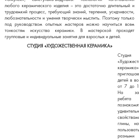
любого керамического изделия – это достаточно длительный и
трудоемкий процесс, требующий знаний, терпения, усидчивости,
любознательности и умения творчески мыслить. Поэтому только
под руководством опытных мастеров можно научиться всем
тонкостям искусства керамики. В мастерской проходят
групповые и индивидуальные занятия для взрослых и детей.
СТУДИЯ «ХУДОЖЕСТВЕННАЯ КЕРАМИКА»
Студия
«Художест
керамика»
приглашае
детей в во
от 7 до 1
На зан
ребята
познаком
удивитель
свойствам
глины, на
пользоват
разными