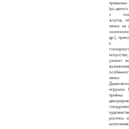
приемами
(из целого
с пом
жгутов, пл
лепка на 
«колоко
др.), прик
к м
гончарног
искусства,
узнают и
возникнов
особеннос
лепки
Дымковск
игрушки. 
приёмы
декориров
глазурова
художеств
роспись а
молочение