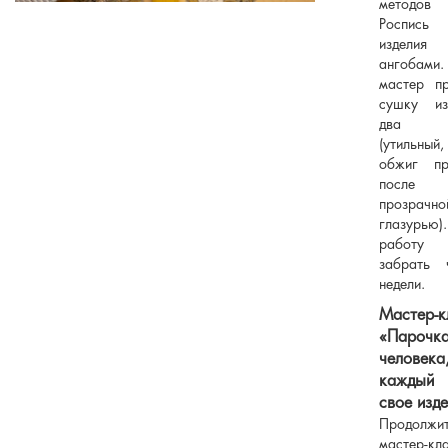
методов н
Роспись
изделия 
ангобами
мастер пр
сушку из
два о
(утильны
обжиг пр
после п
прозрачно
глазурью)
работу
забрать 
недели.
Мастер-к
«Паро
человека
каждый 
свое изде
Продолжит
мастер-кл