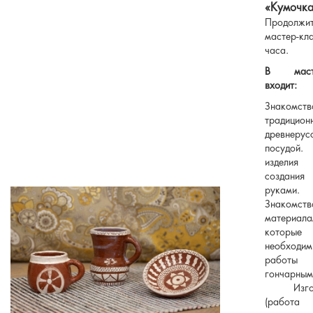
«Кумочк
Продолжит
мастер-кл
часа.
В масте
входит:
Знаком
традицион
древнерус
посудой
издел
создания
руками.
Знаком
материала
которые
необход
рабо
гончарным
Изгото
(рабо