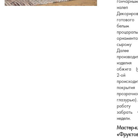
гончарным
налеп р
Декориров
готового
белым а
процарапы
орнаме
сырому и
Далее 
производ
изделия
обжига (у
2-ой 
происход
покрытия
прозрачно
глазурью)
работу
забрать 
недели.
Мастер-к
«Фрукто