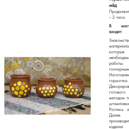
мёд
Продолжит
– 2 часа.
В масте
входит:
Знаком
материала
которые
необход
рабо
гончарным
Изготовле
горшочка.
Декориров
готового
методом т
штамповки
Роспись а
Далее 
производ
изделия