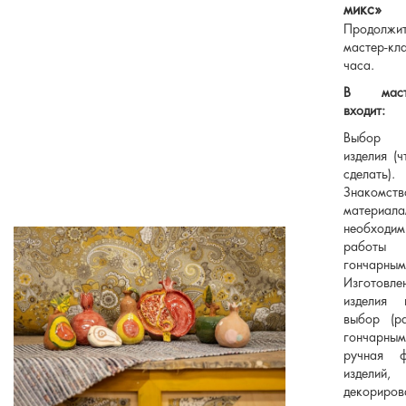
микс»
Продолжит
мастер-кл
часа.
В масте
входит:
Выбор г
изделия (ч
сделать).
Знаком
материала
необходи
рабо
гончарным
Изготовле
изделия
выбор (р
гончарным
ручная ф
изделий,
декориров