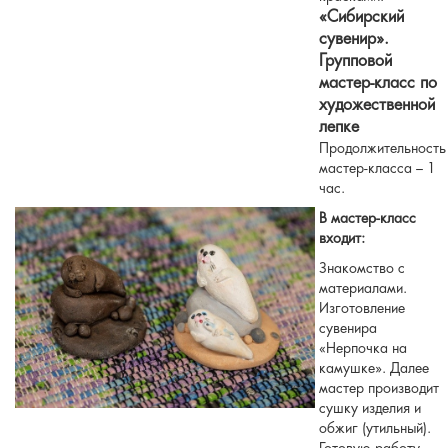
«Сибирский
сувенир».
Групповой
мастер-класс по
художественной
лепке
Продолжительность
мастер-класса – 1
час.
В мастер-класс
входит:
Знакомство с
материалами.
Изготовление
сувенира
«Нерпочка на
камушке». Далее
мастер производит
сушку изделия и
обжиг (утильный).