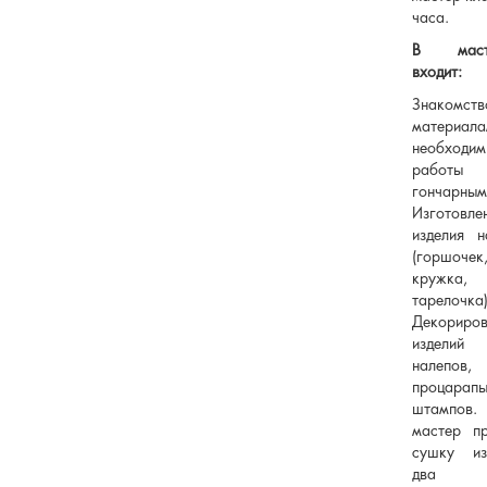
часа.
В масте
входит:
Знаком
материала
необходи
рабо
гончарным
Изготовле
изделия 
(горшочек
кружка,
тарелочка)
Декориров
изделий 
налепов,
процарапы
штампов
мастер пр
сушку из
два о