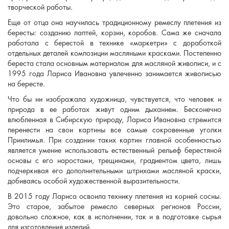
творческой работы.
Еще от отца она научилась традиционному ремеслу плетения из
бересты: созданию лаптей, корзин, коробов. Сама же сначала
работала с берестой в технике «маркетри» с доработкой
отдельных деталей композиции масляными красками. Постепенно
береста стала основным материалом для масляной живописи, и с
1995 года Лариса Ивановна увлеченно занимается живописью
на бересте.
Что бы ни изображала художница, чувствуется, что человек и
природа в ее работах живут одним дыханием. Бесконечно
влюбленная в Сибирскую природу, Лариса Ивановна стремится
перенести на свои картины все самые сокровенные уголки
Приилимья. При создании таких картин главной особенностью
является умение использовать естественный рельеф берестяной
основы с его наростами, трещинами, градиентом цвета, лишь
подчеркивая его дополнительными штрихами масляной краски,
добиваясь особой художественной выразительности.
В 2015 году Лариса освоила технику плетения из корней сосны.
Это старое, забытое ремесло северных регионов России,
довольно сложное, как в исполнении, так и в подготовке сырья
для изготовления изделий.