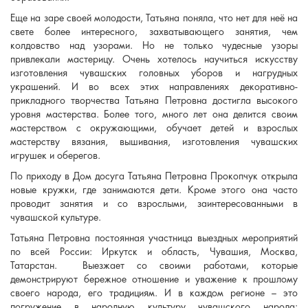
Еще на заре своей молодости, Татьяна поняла, что нет для неё на
свете более интересного, захватывающего занятия, чем
колдовство над узорами. Но не только чудесные узоры
привлекали мастерицу. Очень хотелось научиться искусству
изготовления чувашских головных уборов и нагрудных
украшений. И во всех этих направлениях декоративно-
прикладного творчества Татьяна Петровна достигла высокого
уровня мастерства. Более того, много лет она делится своим
мастерством с окружающими, обучает детей и взрослых
мастерству вязания, вышивания, изготовления чувашских
игрушек и оберегов.
По приходу в Дом досуга Татьяна Петровна Прокопчук открыла
новые кружки, где занимаются дети. Кроме этого она часто
проводит занятия и со взрослыми, заинтересованными в
чувашской культуре.
Татьяна Петровна постоянная участница выездных мероприятий
по всей России: Иркутск и область, Чувашия, Москва,
Татарстан. Выезжает со своими работами, которые
демонстрируют бережное отношение и уважение к прошлому
своего народа, его традициям. И в каждом регионе – это
погружение в народную культуру чувашского народа: