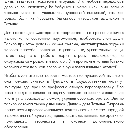
шить, вышивать, мастерить игрушки. Эта любовь передалась
девочке по наследству. Ее бабушка и мама шили, вышивали, а
больше всего они увлекались чувашской вышивкой, так как
родом были из Чувашии. Увлеклась чувашской вышивкой и
Татьяна.
Для настоящего мастера его творчество – не просто любимое
увлечение, а состояние неугомонной, изобретательной души.
Только при этом условии самые смелые, нестандартные задумки
человек способен воплотить в диковинные, удивительные вещи.
Тогда ему эта работа дарит отраду, наслаждение, а
окружающим – радость и восторг. Эти прописные истины Татьяна
усвоила с тех пор, как впервые в руки взяла пяльцы с иголкой.
Чтобы окончательно освоить мастерство чувашской вышивки,
она поехала учиться в Чувашию в Государственный институт
культуры, где прошла профессиональную переподготовку. Два
раза в год она ездила на родину предков на сессии и закончила
институт с красным дипломом, укрепив свое мастерство. Она не
только освоила технику вышивки. Диплом дает Татьяне Петровне
право вести профессиональную деятельность в сфере народной
художественной культуры, преподавать дисциплины декоративно-
прикладного творчества в системе дополнительного
образования.