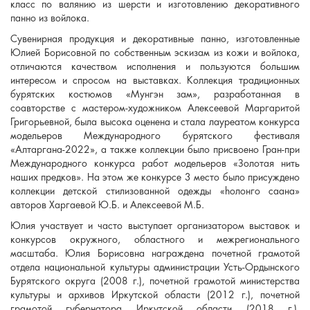
класс по валянию из шерсти и изготовлению декоративного
панно из войлока.
Сувенирная продукция и декоративные панно, изготовленные
Юлией Борисовной по собственным эскизам из кожи и войлока,
отличаются качеством исполнения и пользуются большим
интересом и спросом на выставках. Коллекция традиционных
бурятских костюмов «Мунгэн зам», разработанная в
соавторстве с мастером-художником Алексеевой Маргаритой
Григорьевной, была высока оценена и стала лауреатом конкурса
модельеров Международного бурятского фестиваля
«Алтаргана-2022», а также коллекции было присвоено Гран-при
Международного конкурса работ модельеров «Золотая нить
наших предков». На этом же конкурсе 3 место было присуждено
коллекции детской стилизованной одежды «hолонго саана»
авторов Харгаевой Ю.Б. и Алексеевой М.Б.
Юлия участвует и часто выступает организатором выставок и
конкурсов окружного, областного и межрегионального
масштаба. Юлия Борисовна награждена почетной грамотой
отдела национальной культуры администрации Усть-Ордынского
Бурятского округа (2008 г.), почетной грамотой министерства
культуры и архивов Иркутской области (2012 г.), почетной
грамотой губернатора Иркутской области (2018 г.),