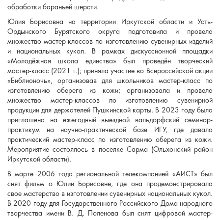
обработки бараньей шерсти.
Юлия Борисовна на территории Иркутской области и Усть-
Ордынского Бурятского округа подготовила и провела
множество мастер-классов по изготовлению сувенирных изделий
и национальных кукол. В рамках дискуссионной площадки
«Молодёжная школа единства» был проведён творческий
мастер-класс (2021 г.); приняла участие во Всероссийской акции
«Библионочь», организовав для школьников мастер-класс по
изготовлению оберега из кожи; организовала и провела
множество мастер-классов по изготовлению сувенирной
продукции для держателей Пушкинской карты. В 2023 году была
приглашена на ежегодный выездной вальдорфский семинар-
практикум на научно-практической базе ИГУ, где давала
практический мастер-класс по изготовлению оберега из кожи.
Мероприятие состоялось в поселке Сарма (Ольхонский район
Иркутской области).
В марте 2006 года региональной телекомпанией «АИСТ» был
снят фильм о Юлии Борисовне, где она продемонстрировала
свое мастерство в изготовлении сувенирных национальных кукол.
В 2020 году для Государственного Российского Дома народного
творчества имени В. Д. Поленова был снят цифровой мастер-