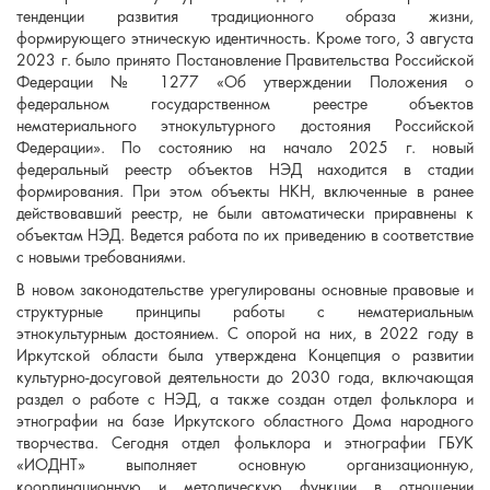
тенденции развития традиционного образа жизни,
формирующего этническую идентичность. Кроме того, 3 августа
2023 г. было принято Постановление Правительства Российской
Федерации № 1277 «Об утверждении Положения о
федеральном государственном реестре объектов
нематериального этнокультурного достояния Российской
Федерации». По состоянию на начало 2025 г. новый
федеральный реестр объектов НЭД находится в стадии
формирования. При этом объекты НКН, включенные в ранее
действовавший реестр, не были автоматически приравнены к
объектам НЭД. Ведется работа по их приведению в соответствие
с новыми требованиями.
В новом законодательстве урегулированы основные правовые и
структурные принципы работы с нематериальным
этнокультурным достоянием. С опорой на них, в 2022 году в
Иркутской области была утверждена Концепция о развитии
культурно-досуговой деятельности до 2030 года, включающая
раздел о работе с НЭД, а также создан отдел фольклора и
этнографии на базе Иркутского областного Дома народного
творчества. Сегодня отдел фольклора и этнографии ГБУК
«ИОДНТ» выполняет основную организационную,
координационную и методическую функции в отношении