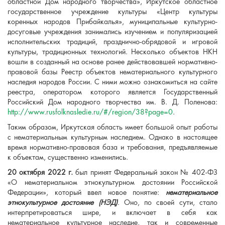
областной Дом народного творчества», Иркутское областное
государственное учреждение культуры «Центр культуры
коренных народов Прибайкалья», муниципальные культурно-
досуговые учреждения занимались изучением и популяризацией
исполнительских традиций, празднично-обрядовой и игровой
культуры, традиционных технологий. Несколько объектов НКН
вошли в созданный на основе ранее действовавшей нормативно-
правовой базы Реестр объектов нематериального культурного
наследия народов России. С ними можно ознакомиться на сайте
реестра, оператором которого является Государственный
Российский Дом народного творчества им. В. Д. Поленова:
http://www.rusfolknasledie.ru/#/region/38?page=0
.
Таким образом, Иркутская область имеет большой опыт работы
с нематериальным культурным наследием. Однако в настоящее
время нормативно-правовая база и требования, предъявляемые
к объектам, существенно изменились.
20 октября 2022 г.
был принят Федеральный закон № 402-ФЗ
«О нематериальном этнокультурном достоянии Российской
Федерации», который ввел новое понятие:
нематериальное
этнокультурное достояние (НЭД)
. Оно, по своей сути, стало
интерпретироваться шире, и включает в себя как
нематериальное культурное наследие, так и современные