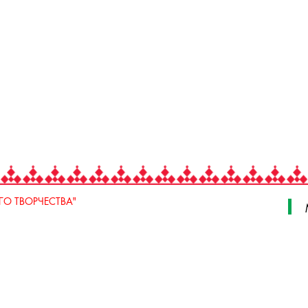
О ТВОРЧЕСТВА"
 Свердлова, стр. 18, e-mail: iodnt@mail.ru
 3 июля, 17 А,Б. e-mail: remeslo@iodnt.ru