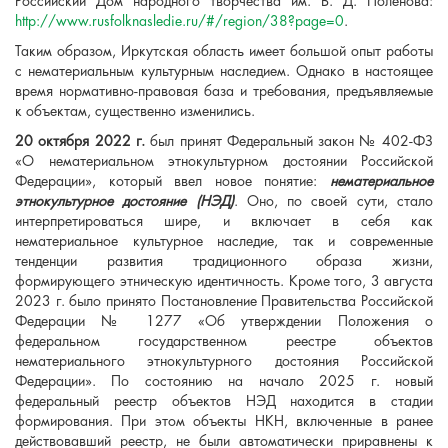
Российский Дом народного творчества им. В. Д. Поленова:
http://www.rusfolknasledie.ru/#/region/38?page=0
.
Таким образом, Иркутская область имеет большой опыт работы
с нематериальным культурным наследием. Однако в настоящее
время нормативно-правовая база и требования, предъявляемые
к объектам, существенно изменились.
20 октября 2022 г.
был принят Федеральный закон № 402-ФЗ
«О нематериальном этнокультурном достоянии Российской
Федерации», который ввел новое понятие:
нематериальное
этнокультурное достояние (НЭД)
. Оно, по своей сути, стало
интерпретироваться шире, и включает в себя как
нематериальное культурное наследие, так и современные
тенденции развития традиционного образа жизни,
формирующего этническую идентичность. Кроме того, 3 августа
2023 г. было принято Постановление Правительства Российской
Федерации № 1277 «Об утверждении Положения о
федеральном государственном реестре объектов
нематериального этнокультурного достояния Российской
Федерации». По состоянию на начало 2025 г. новый
федеральный реестр объектов НЭД находится в стадии
формирования. При этом объекты НКН, включенные в ранее
действовавший реестр, не были автоматически приравнены к