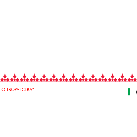
О ТВОРЧЕСТВА"
 Свердлова, стр. 18, e-mail: iodnt@mail.ru
 3 июля, 17 А,Б. e-mail: remeslo@iodnt.ru