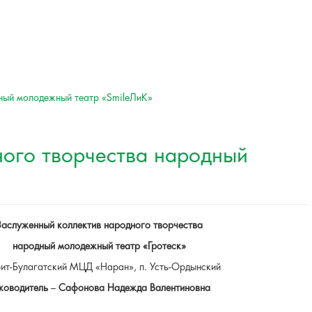
ный молодежный театр «SmileЛиК»
ного творчества народный
Заслуженный коллектив народного творчества
народный молодежный театр «Гротеск»
ит-Булагатский МЦД «Наран», п. Усть-Ордынский
ководитель
–
Сафонова Надежда Валентиновна