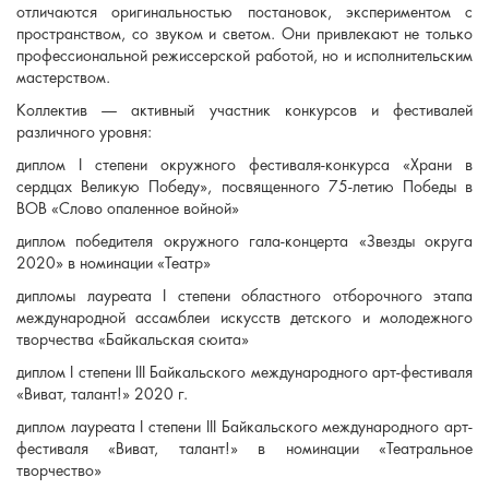
отличаются оригинальностью постановок, экспериментом с
пространством, со звуком и светом. Они привлекают не только
профессиональной режиссерской работой, но и исполнительским
мастерством.
Коллектив — активный участник конкурсов и фестивалей
различного уровня:
диплом I степени окружного фестиваля-конкурса «Храни в
сердцах Великую Победу», посвященного 75-летию Победы в
ВОВ «Слово опаленное войной»
диплом победителя окружного гала-концерта «Звезды округа
2020» в номинации «Театр»
дипломы лауреата I степени областного отборочного этапа
международной ассамблеи искусств детского и молодежного
творчества «Байкальская сюита»
диплом I степени III Байкальского международного арт-фестиваля
«Виват, талант!» 2020 г.
диплом лауреата I степени III Байкальского международного арт-
фестиваля «Виват, талант!» в номинации «Театральное
творчество»