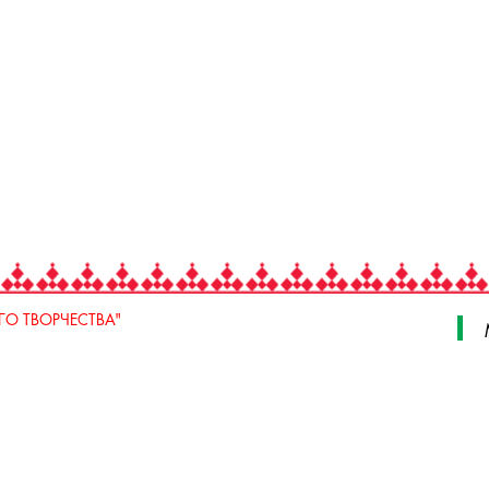
О ТВОРЧЕСТВА"
 Свердлова, стр. 18, e-mail: iodnt@mail.ru
 3 июля, 17 А,Б. e-mail: remeslo@iodnt.ru