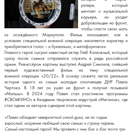
рэпере, который
мечтает о музыкальной
карьере, но уходит
добровольцем на фронт,
чтобы спасти свою мать
из осаждённого Мариуполя. Фильм показывает, как в
условиях специальной военной операции закаляется характер и
приобретается голос – и буквально, и метафорически.
Главного героя сыграл известный актер Глеб Калюжный, который
сразу после съемок отправился служить в ряды российской
армии. Режиссёром картины выступил Андрей Симонов, снявший
первый художественный фильм на тему специальной
военной операции «20/22». В основу сюжета легла реальная
история одного из самых молодых ополченцев ДНР Павла
Чертока. В 18 лет он ушёл на фронт и получил позывной
«Малыш». В 2024 году Павел стал участником программы
#СВОёКИНО» в Академии творческих индустрий «Меганом», где
стал одним из авторов сценария этой картины.
«Павел обладает невероятной силой духа, не по годам
взрослый,
искренне любящий свою семью и страну парень.
Самый настоящий герой!
Мы провели с ним бок о бок почти три