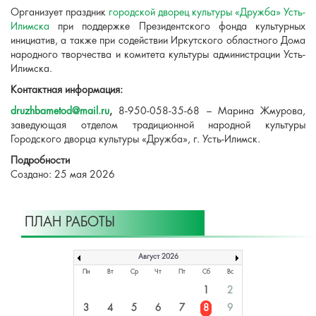
Организует праздник
городской дворец культуры «Дружба» Усть-
Илимска
при поддержке Президентского фонда культурных
инициатив, а также при содействии Иркутского областного Дома
народного творчества и комитета культуры администрации Усть-
Илимска.
Контактная информация:
druzhbametod@mail.ru
,
8-950-058-35-68 – Марина Жмурова,
заведующая отделом традиционной народной культуры
Городского дворца культуры «Дружба», г. Усть-Илимск.
Подробности
Создано: 25 мая 2026
ПЛАН РАБОТЫ
Август 2026
Пн
Вт
Ср
Чт
Пт
Сб
Вс
1
2
3
4
5
6
7
8
9