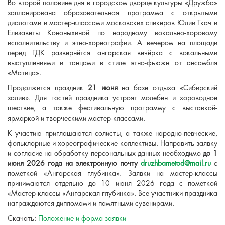
Во второй половине дня в городском дворце культуры «Дружба»
запланирована образовательная программа с открытыми
диалогами и мастер-классами московских спикеров Юлии Ткач и
Елизаветы Кононыхиной по народному вокально-хоровому
исполнительству и этно-хореографии. А вечером на площади
перед ГДК развернётся ангарская вечёрка с вокальными
выступлениями и танцами в стиле этно-фьюжн от ансамбля
«Матица».
Продолжится праздник
21 июня
на базе отдыха «Сибирский
залив». Для гостей праздника устроят молебен и хороводное
шествие, а также фестивальную программу с выставкой-
ярмаркой и творческими мастер-классами.
К участию приглашаются солисты, а также народно-певческие,
фольклорные и хореографические коллективы. Направить заявку
и согласие на обработку персональных данных необходимо
до 1
июня 2026 года на электронную почту
druzhbametod@mail.ru
с
пометкой «Ангарская глубинка». Заявки на мастер-классы
принимаются отдельно до 10 июня 2026 года с пометкой
«Мастер-классы «Ангарская глубинка». Все участники праздника
награждаются дипломами и памятными сувенирами.
Скачать:
Положение и форма заявки