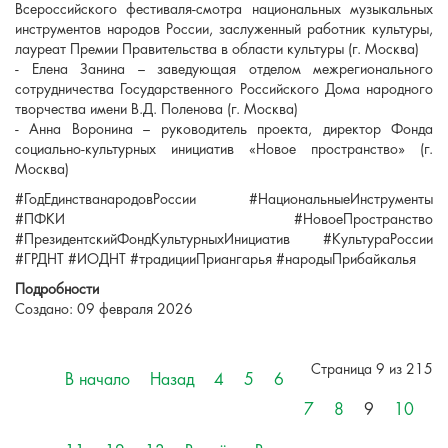
Всероссийского фестиваля-смотра национальных музыкальных
инструментов народов России, заслуженный работник культуры,
лауреат Премии Правительства в области культуры (г. Москва)
- Елена Занина – заведующая отделом межрегионального
сотрудничества Государственного Российского Дома народного
творчества имени В.Д. Поленова (г. Москва)
- Анна Воронина – руководитель проекта, директор Фонда
социально-культурных инициатив «Новое пространство» (г.
Москва)
#ГодЕдинстванародовРоссии #НациональныеИнструменты
#ПФКИ #НовоеПространство
#ПрезидентскийФондКультурныхИнициатив #КультураРоссии
#ГРДНТ #ИОДНТ #традицииПриангарья #народыПрибайкалья
Подробности
Создано: 09 февраля 2026
Страница 9 из 215
В начало
Назад
4
5
6
7
8
9
10