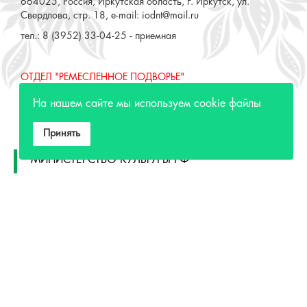
664025, Россия, Иркутская область, г. Иркутск, ул.
Свердлова, стр. 18, e-mail: iodnt@mail.ru
тел.: 8 (3952) 33-04-25 - приемная
ОТДЕЛ "РЕМЕСЛЕННОЕ ПОДВОРЬЕ"
664025, Россия, Иркутская область, г. Иркутск, ул. 3 июля,
На нашем сайте мы используем cookie файлы
17 А,Б. e-mail: remeslo@iodnt.ru
тел.: 8 (3952) 48-71-30
Принять
МИНИСТЕРСТВО КУЛЬТУРЫ РФ
МИНИСТЕРСТВО КУЛЬТУРЫ ИРКУТСКОЙ
ОБЛАСТИ
ГОСУДАРСТВЕННЫЙ РОССИЙСКИЙ ДОМ
НАРОДНОГО ТВОРЧЕСТВА
КУЛЬТУРА.РФ
Разработка сайта СайтРус