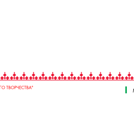
О ТВОРЧЕСТВА"
 Свердлова, стр. 18, e-mail: iodnt@mail.ru
 3 июля, 17 А,Б. e-mail: remeslo@iodnt.ru