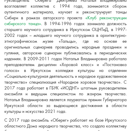
Руководитель "Оберега" Дмитриева Наталья Владимировна
возглавляет коллектив с 1994 года, занимается сбором
аутентичного материала, изучает и реконструирует танцы
Сибири в рамках авторского проекта
«Клуб реконструкции
сибирского танца»
. В 1994-1996 годах занимала должность
старшего научного сотрудника в Иркутском ОЦНТиД, в 1997-
2002 годах – младшего научного сотрудника в архитектурно-
этнографическом музее «Тальцы», где на основе ее
оригинальных сценариев проводились народные праздники и
гуляния, авторские сценарии публиковались в периодических
изданиях. В 2009-2011 годах Наталья Владимировна работала
преподавателем дисциплин «Хоровой класс» и «Постановка
голоса» в Иркутском колледже культуры на отделении
«Социально-культурная деятельность и народное художественное
творчество» специализация «Народное хоровое творчество». С
2017 года работает в ГБУК «ИОДНТ» штатным руководителем
ансамбля и ведущим специалистом по жанрам творчества.
Наталья Владимировна является лауреатом премии Губернатора
Иркутской области за выдающиеся достижения в области
культуры и искусства 2021 года.
С 2017 года ансамбль «Оберег» работает на базе Иркутского
областного Дома народного творчества, что создало коллективу