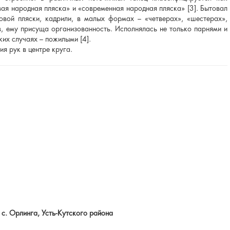
вая народная пляска» и «современная народная пляска» [3]. Бытовал
овой пляски, кадрили, в малых формах – «четверах», «шестерах»,
в, ему присуща организованность. Исполнялась не только парнями и
их случаях – пожилыми [4].
я рук в центре круга.
с. Орлинга, Усть-Кутского района