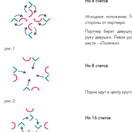
На 8 счетов
Исходное положение:
Т
стороны от партнера.
Партнер берет девушк
руку девушки. Левая ру
месте - «Полечка».
рис.1
На 8 счетов
Парни идут в центр круг
рис.2
На 16 счетов