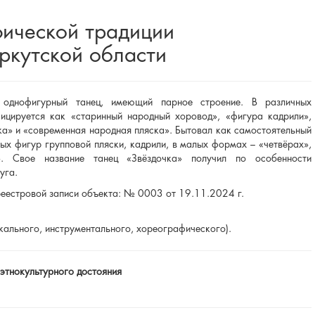
фической традиции
ркутской области
 однофигурный танец, имеющий парное строение. В различных
фицируется как «старинный народный хоровод», «фигура кадрили»,
ка» и «современная народная пляска». Бытовал как самостоятельный
ных фигур групповой пляски, кадрили, в малых формах – «четвёрах»,
». Свое название танец «Звёздочка» получил по особенности
уга.
реестровой записи объекта: № 0003 от 19.11.2024 г.
кального, инструментального, хореографического).
 этнокультурного достояния