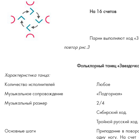
На 16 счетов
Парни выполняют ход «Зв
повтор
рис.3
Фольклорный танец «Звездочка
Характеристика танца:
Количество исполнителей
Любое
Музыкальное сопровождение
«Подгорная»
Музыкальный размер
2/4
Сибирский ход.
Тройной русский ход.
Основные шаги
Припадание в поворо
одну ногу. На счет