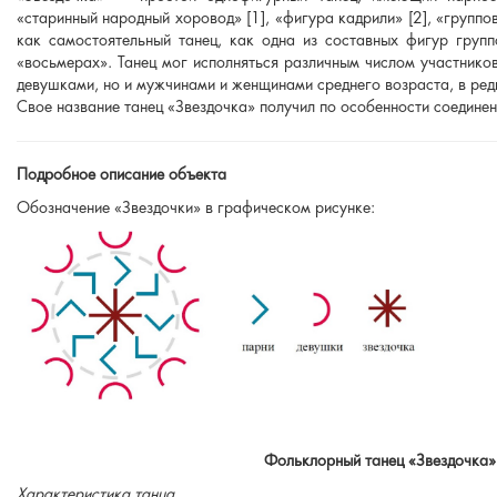
«старинный народный хоровод» [1], «фигура кадрили» [2], «группо
как самостоятельный танец, как одна из составных фигур групп
«восьмерах». Танец мог исполняться различным числом участнико
девушками, но и мужчинами и женщинами среднего возраста, в редк
Свое название танец «Звездочка» получил по особенности соединени
Подробное описание объекта
Обозначение «Звездочки» в графическом рисунке:
Фольклорный танец «Звездочка» 
Характеристика танца