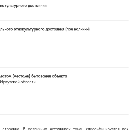
тнокультурного достояния
ьного этнокультурного достояния (при наличии)
местом (местами) бытования объекта
 Иркутской области
.
строение. В различных источниках танец классифицируется как