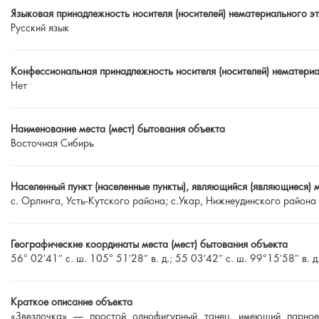
Языковая принадлежность носителя (носителей) нематериального э
Русский язык
Конфессиональная принадлежность носителя (носителей) нематериал
Нет
Наименование места (мест) бытования объекта
Восточная Сибирь
Населенный пункт (населенные пункты), являющийся (являющиеся) 
с. Орлинга, Усть-Кутского района; с.Укар, Нижнеудинского района
Географические координаты места (мест) бытования объекта
56° 02′41″ с. ш. 105° 51′28″ в. д.; 55 03′42″ с. ш. 99°15′58″ в. д
Краткое описание объекта
«Звездочка» — простой однофигурный танец, имеющий парное 