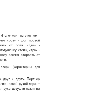
«Полечка» - на счет «и» -
счет «раз» - шаг правой
вать от пола. «два» -
подушечку стопы, «три» -
ногу слегка оторвать от
ноги.
 вверх (характерны для
м друг к другу. Партнер
алию, левой рукой держит
ая рука девушки лежит на