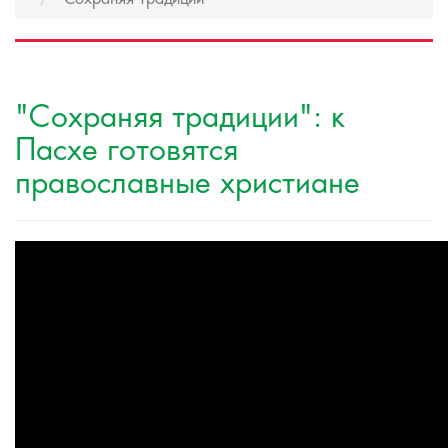
"Сохраняя традиции": к
Пасхе готовятся
православные христиане