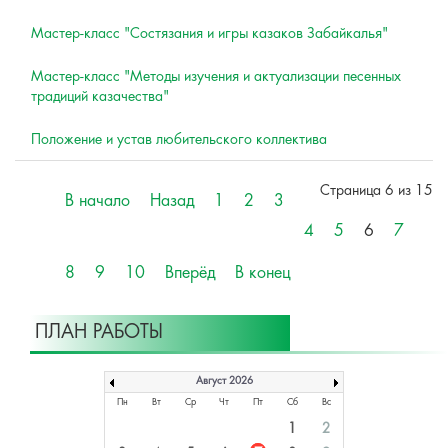
Мастер-класс "Состязания и игры казаков Забайкалья"
Мастер-класс "Методы изучения и актуализации песенных
традиций казачества"
Положение и устав любительского коллектива
Страница 6 из 15
В начало
Назад
1
2
3
4
5
6
7
8
9
10
Вперёд
В конец
ПЛАН РАБОТЫ
Август 2026
Пн
Вт
Ср
Чт
Пт
Сб
Вс
1
2