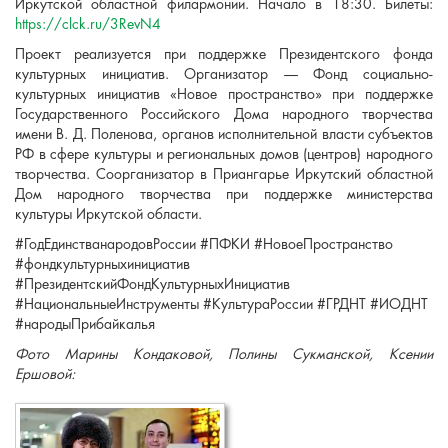
Иркутской областной филармонии. Начало в 18:30. Билеты:
https://clck.ru/3RevN4
Проект реализуется при поддержке Президентского фонда
культурных инициатив. Организатор — Фонд социально-
культурных инициатив «Новое пространство» при поддержке
Государственного Российского Дома народного творчества
имени В. Д. Поленова, органов исполнительной власти субъектов
РФ в сфере культуры и региональных домов (центров) народного
творчества. Соорганизатор в Приангарье Иркутский областной
Дом народного творчества при поддержке министерства
культуры Иркутской области.
#ГодЕдинстванародовРоссии #ПФКИ #НовоеПространство
#фондкультурныхинициатив
#ПрезидентскийФондКультурныхИнициатив
#НациональныеИнструменты #КультураРоссии #ГРДНТ #ИОДНТ
#народыПрибайкалья
Фото Марины Кондаковой, Полины Сукманской, Ксении
Ершовой: