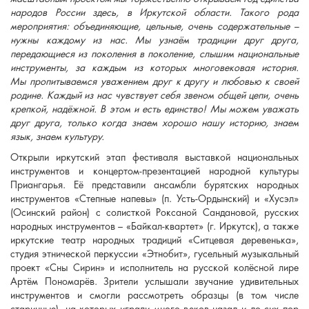
народов России здесь, в Иркутской области
. Т
акого рода
мероприятия: объединяющие, цельные, очень содержательные –
нужны каждому из нас. Мы узнаём традиции друг друга,
передающиеся из поколения в поколение, слышим национальные
инструменты, за каждым из которых многовековая история.
Мы пропитываемся уважением друг к другу и любовью к своей
родине. Каждый из нас чувствует себя звеном общей цепи, очень
крепкой, надёжной. В этом и есть единство! Мы можем уважать
друг друга, только когда знаем хорошо нашу историю, знаем
язык, знаем культуру.
Открыли иркутский этап фестиваля выставкой национальных
инструментов и концертом-презентацией народной культуры
Приангарья. Её представили ансамбли бурятских народных
инструментов «Степные напевы» (п. Усть-Ордынский) и «Хусэл»
(Осинский район) с солисткой Роксаной Сандановой, русских
народных инструментов – «Байкал-квартет» (г. Иркутск), а также
иркутские театр народных традиций «Ситцевая деревенька»,
студия этнической перкуссии «Этнобит», гусельный музыкальный
проект «Сны Сирин» и исполнитель на русской колёсной лире
Артём Пономарёв. Зрители услышали звучание удивительных
инструментов и смогли рассмотреть образцы (в том числе