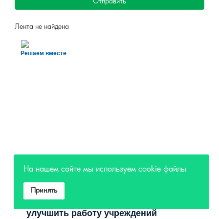
Отправить
Лента не найдена
Решаем вместе
На нашем сайте мы используем cookie файлы
Сложности с получением
«Пушкинской карты» или
Принять
приобретением билетов? Знаете, как
улучшить работу учреждений