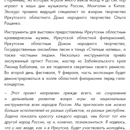
старинные), на которых играли много веков назад и до сих пор
играют в наши дни музыканты России, Монголии и Китая.
Экскурс провела ведущий специалист по жанрам творчества
Иркутского областного Дома народного творчества Ольга
Ращенко.
Инструменты для выставки предоставлены Иркутским областным
краеведческим музеем, Иркутской областной филармонией,
Иркутским областным Домом народного творчества,
Государственным ансамблем песни и танца «Степные напевы», а
также частными лицами. Несколько инструментов привёз
заслуженный артист России, мастер из Забайкальского края
Леонид Бабалаев, он же поделился секретами своего ремесла.
Во второй день фестиваля, 9 февраля, часть экспозиции будет
демонстрироваться в холле областной филармонии перед гала-
концертом.
– Этот проект направлен прежде всего, на сохранение
и дальнейшее развитие жанра игры на национальных
инструментов всех народов России. Мы пригласили как можно
больше исполнителей из разных субъектов, из разных республик.
Задача показать красоту каждого народа, чем богат тот или
другой народ России, ну и, конечно, познакомиться. Я надеюсь,
что у нас везде, как и в Иркутске, будет участвовать молодёжь,