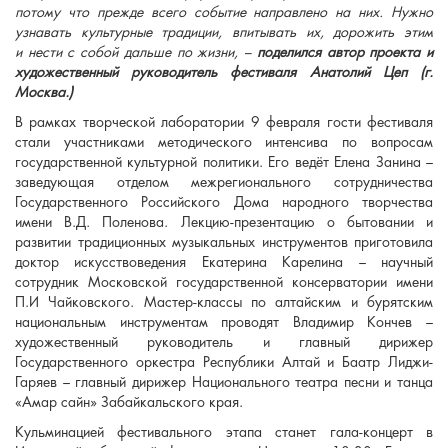
потому что прежде всего событие направлено на них. Нужно
узнавать культурные традиции, впитывать их, дорожить этим
и нести с собой дальше по жизни, –
поделился автор проекта и
художественный руководитель фестиваля Анатолий Цеп (г.
Москва.)
В рамках творческой лаборатории 9 февраля гости фестиваля
стали участниками методического интенсива по вопросам
государственной культурной политики. Его ведёт Елена Занина –
заведующая отделом межрегионального сотрудничества
Государственного Российского Дома народного творчества
имени В.Д. Поленова. Лекцию-презентацию о бытовании и
развитии традиционных музыкальных инструментов приготовила
доктор искусствоведения Екатерина Карелина – научный
сотрудник Московской государственной консерватории имени
П.И Чайковского. Мастер-классы по алтайским и бурятским
национальным инструментам проводят Владимир Кончев –
художественный руководитель и главный дирижер
Государственного оркестра Республики Алтай и Баатр Лиджи-
Гаряев – главный дирижер Национального театра песни и танца
«Амар сайн» Забайкальского края.
Кульминацией фестивального этапа станет гала-концерт в