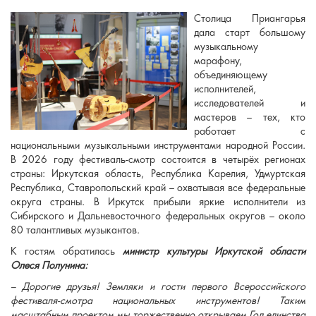
Столица Приангарья
дала старт большому
музыкальному
марафону,
объединяющему
исполнителей,
исследователей и
мастеров – тех, кто
работает с
национальными музыкальными инструментами народной России.
В 2026 году фестиваль-смотр состоится в четырёх регионах
страны: Иркутская область, Республика Карелия, Удмуртская
Республика, Ставропольский край – охватывая все федеральные
округа страны. В Иркутск прибыли яркие исполнители из
Сибирского и Дальневосточного федеральных округов – около
80 талантливых музыкантов.
К гостям обратилась
министр культуры Иркутской области
Олеся Полунина:
– Д
орогие друзья! Земляки и гости первого Всероссийского
фестиваля-смотра национальных инструментов!
Т
аким
масштабным проектом
мы торжественно открываем Год единства