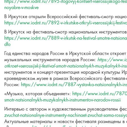
https://www.iodnt.ru/7895-itogovyj-kontsert-vserossijskogo-fest
noyabre-v-moskve
В Иркутске открыли Всероссийский фестиваль-смотр наци
https://www.iodnt.ru/7892-v-irkutske-otkryli-vserossijskij-festi
В Иркутск на фестиваль-смотр национальных инструменто
https://www.iodnt.ru/7889-v-irkutsk-na-festival-smotre-natsional
dfo
Год единства народов России в Иркутской области открое
музыкальных инструментов народов России:
https://www.iod
otkroet-vserossijskij-festival-smotr-natsionalnykh-muzykalnykh-in
инструментов и концерт-презентация народной культуры И
краеведческом музее в
рамках Всероссийского фестиваля
России:
https://www.iodnt.ru/7887-vystavka-natsionalnykh-ins
«Музыка, которая объединяет»:
https://www.iodnt.ru/7870-mu
smotr-natsionalnykh-muzykalnykh-instrumentov-narodov-rossii
Интервью с автором и художественным руководителем фе
zvuchat-natsionalnye-instrumenty-nachinaet-zvuchat-sama-rossiy
Актуальные материалы и новости фестиваля размещены в 