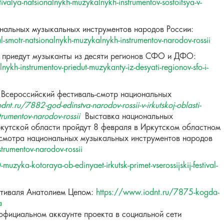
ivalya-natsionalnykh-muzykalnykh-instrumentov-sostoitsya-v-
ональных музыкальных инструментов народов России:
val-smotr-natsionalnykh-muzykalnykh-instrumentov-narodov-rossii
в приедут музыканты из десяти регионов СФО и ДФО:
nykh-instrumentov-priedut-muzykanty-iz-desyati-regionov-sfo-i-
т Всероссийский фестиваль-смотр национальных
nt.ru/7882-god-edinstva-narodov-rossii-v-irkutskoj-oblasti-
strumentov-narodov-rossii
Выставка национальных
ркутской области пройдут 8 февраля в Иркутском областном
-смотра национальных музыкальных инструментов народов
trumentov-narodov-rossii
zyka-kotoraya-ob-edinyaet-irkutsk-primet-vserossijskij-festival-
стиваля Анатолием Цепом:
https://www.iodnt.ru/7875-kogda-
a
официальном аккаунте проекта в социальной сети