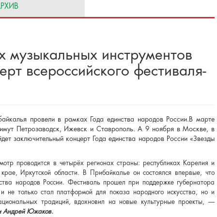
РХИВ
х музыкальных инструментов
ерт всероссийского фестиваля-
байкалья провели в рамках Года единства народов России.В марте
имут Петрозаводск, Ижевск и Ставрополь. А 9 ноября в Москве, в
дет заключительный концерт Года единства народов России «Звезды
смотр проводится в четырёх регионах страны: республиках Карелия и
 крае, Иркутской области. В Прибайкалье он состоялся впервые, что
нства народов России. Фестиваль прошел при поддержке губернатора
и не только стал платформой для показа народного искусства, но и
ациональных традиций, вдохновил на новые культурные проекты, —
ти Андрей Южаков.