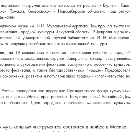
народного инструментального искусства из республик Бурятия, Тыва,
ской, Томской, Кемеровской и Новосибирской областей. Наш регион
дынский.
едческом музее им. Н.Н. Муравьева-Амурского. Там прошла выставка
езентация народной культуры Иркутской области.
9 февраля в рамках
дарственной универсальной научной библиотеке им. И. И. Молчанова-
ссы от ведущих российских экспертов музыкальной культуры.
ии, где 19 коллективов и солистов познакомили публику с народной
ьневосточного федеральных округов. Завершился концерт выступлением
ественного руководителя фестиваля, заслуженного работника культуры
реата фестиваля, а также благодарственными письмами Председателя
а сохранение, развитие и популяризацию традиций исполнительства на
 России проводится при поддержке Президентского фонда культурных
ых инициатив «Новое пространство», Государственный Российский Дом
ого областного Дома народного творчества, министерства культуры
 музыкальных инструментов состоится в ноябре в Москве: