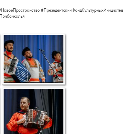
#НовоеПространство #ПрезидентскийФондКультурныхИнициатив
Прибайкалья