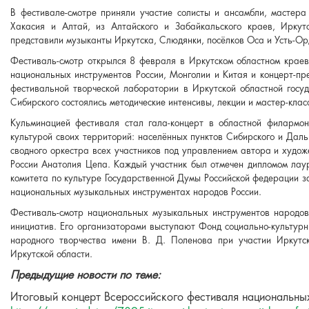
В фестивале-смотре приняли участие солисты и ансамбли, мастера 
Хакасия и Алтай, из Алтайского и Забайкальского краев, Иркут
представили музыканты Иркутска, Слюдянки, посёлков Оса и Усть-Ор
Фестиваль-смотр открылся 8 февраля в Иркутском областном краев
национальных инструментов России, Монголии и Китая и концерт-пр
фестивальной творческой лаборатории в Иркутской областной госу
Сибирского состоялись методические интенсивы, лекции и мастер-кла
Кульминацией фестиваля стал гала-концерт в областной филармон
культурой своих территорий: населённых пунктов Сибирского и Дал
сводного оркестра всех участников под управлением автора и худож
России Анатолия Цепа. Каждый участник был отмечен дипломом лау
комитета по культуре Государственной Думы Российской федерации з
национальных музыкальных инструментах народов России.
Фестиваль-смотр национальных музыкальных инструментов народов
инициатив. Его организаторами выступают Фонд социально-культурн
народного творчества имени В. Д. Поленова при участии Иркутск
Иркутской области.
Предыдущие новости по теме:
Итоговый концерт Всероссийского фестиваля национальных