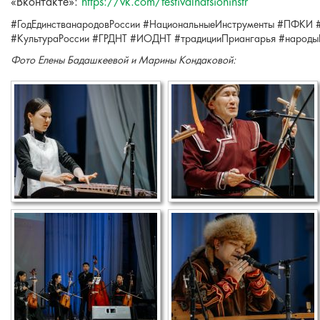
«Вконтакте»:
https://vk.com/festivalnatsioninstr
#ГодЕдинстванародовРоссии #НациональныеИнструменты #ПФКИ 
#КультураРоссии #ГРДНТ #ИОДНТ #традицииПриангарья #народы
Фото Елены Бадашкеевой и Марины Кондаковой: