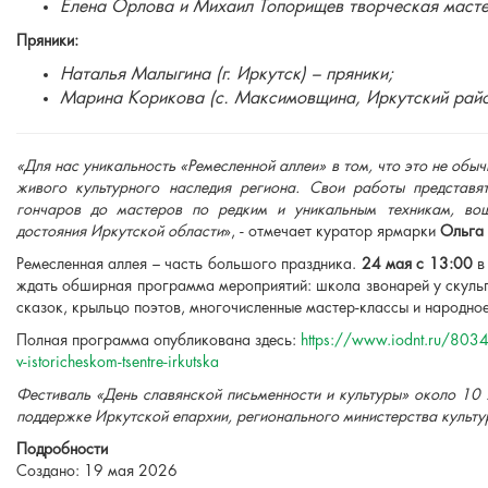
Елена Орлова и Михаил Топорищев творческая масте
Пряники:
Наталья Малыгина (г. Иркутск) – пряники;
Марина Корикова (с. Максимовщина, Иркутский райо
«Для нас уникальность «Ремесленной аллеи» в том, что это не об
живого культурного наследия региона. Свои работы представя
гончаров до мастеров по редким и уникальным техникам, вош
достояния Иркутской области
», - отмечает куратор ярмарки
Ольга
Ремесленная аллея – часть большого праздника.
24 мая с 13:00
в 
ждать обширная программа мероприятий: школа звонарей у скульп
сказок, крыльцо поэтов, многочисленные мастер-классы и народно
Полная программа опубликована здесь:
https://www.iodnt.ru/8034-o
v-istoricheskom-tsentre-irkutska
Фестиваль «День славянской письменности и культуры» около 10 
поддержке Иркутской епархии, регионального министерства культу
Подробности
Создано: 19 мая 2026