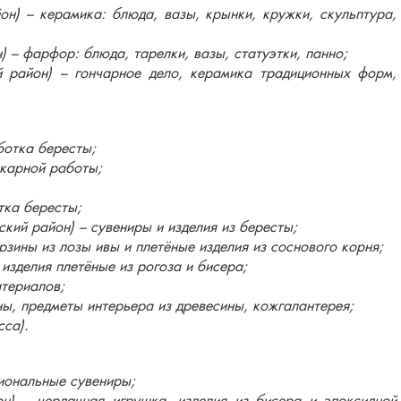
н) – керамика: блюда, вазы, крынки, кружки, скульптура,
 – фарфор: блюда, тарелки, вазы, статуэтки, панно;
 район) – гончарное дело, керамика традиционных форм,
ботка бересты;
окарной работы;
тка бересты;
кий район) – сувениры и изделия из бересты;
рзины из лозы ивы и плетёные изделия из соснового корня;
изделия плетёные из рогоза и бисера;
атериалов;
ны, предметы интерьера из древесины, кожгалантерея;
сса).
гиональные сувениры;