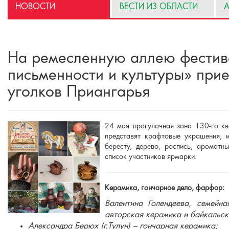
НОВОСТИ
ВЕСТИ ИЗ ОБЛАСТИ
А
На ремесленную аллею фестив
письменности и культуры» прие
уголков Приангарья
24 мая прогулочная зона 130-го кв
представят крафтовые украшения, 
бересту, дерево, роспись, ароматн
список участников ярмарки.
Керамика, гончарное дело, фарфор:
Валентина Голендеева, семейн
авторская керамика и байкальск
Александра Берюх (г.Тулун) – гончарная керамика;