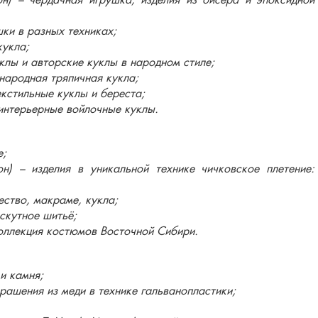
он) – чердачная игрушка, изделия из бисера и эпоксидной
шки в разных техниках;
кукла;
уклы и авторские куклы в народном стиле;
народная тряпичная кукла;
кстильные куклы и береста;
 интерьерные войлочные куклы.
е;
н) – изделия в уникальной технике чичковское плетение:
ество, макраме, кукла;
оскутное шитьё;
оллекция костюмов Восточной Сибири.
и камня;
крашения из меди в технике гальванопластики;