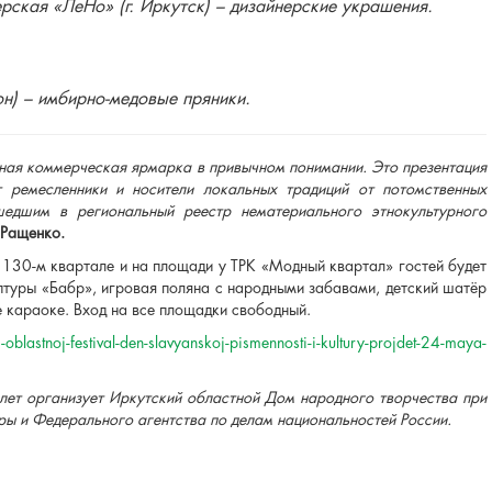
рская «ЛеНо» (г. Иркутск)
–
дизайнерские украшения.
н) – имбирно-медовые пряники.
ычная коммерческая ярмарка в привычном понимании. Это презентация
т ремесленники и носители локальных традиций от потомственных
едшим в региональный реестр нематериального этнокультурного
 Ращенко.
130-м квартале и на площади у ТРК «Модный квартал» гостей будет
туры «Бабр», игровая поляна с народными забавами, детский шатёр
е караоке. Вход на все площадки свободный.
blastnoj-festival-den-slavyanskoj-pismennosti-i-kultury-projdet-24-maya-
лет организует Иркутский областной Дом народного творчества при
ры и Федерального агентства по делам национальностей России.