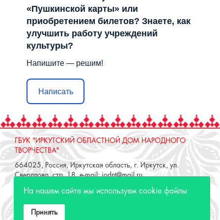
Напишите — решим!
Написать
ГБУК "ИРКУТСКИЙ ОБЛАСТНОЙ ДОМ НАРОДНОГО
ТВОРЧЕСТВА"
664025, Россия, Иркутская область, г. Иркутск, ул.
Свердлова, стр. 18, e-mail: iodnt@mail.ru
тел.: 8 (3952) 33-04-25 - приемная
ОТДЕЛ "РЕМЕСЛЕННОЕ ПОДВОРЬЕ"
664025, Россия, Иркутская область, г. Иркутск, ул. 3 июля,
На нашем сайте мы используем cookie файлы
17 А,Б. e-mail: remeslo@iodnt.ru
тел.: 8 (3952) 48-71-30
Принять