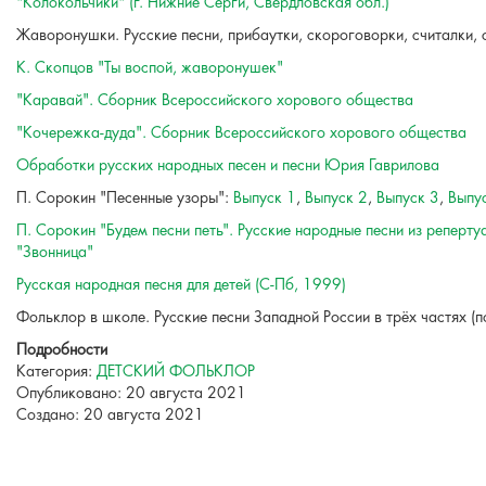
"Колокольчики" (г. Нижние Серги, Свердловская обл.)
Жаворонушки. Русские песни, прибаутки, скороговорки, считалки, 
К. Скопцов "Ты воспой, жаворонушек"
"Каравай". Сборник Всероссийского хорового общества
"Кочережка-дуда". Сборник Всероссийского хорового общества
Обработки русских народных песен и песни Юрия Гаврилова
П. Сорокин "Песенные узоры":
Выпуск 1
,
Выпуск 2
,
Выпуск 3
,
Выпу
П. Сорокин "Будем песни петь". Русские народные песни из реперт
"Звонница"
Русская народная песня для детей (С-Пб, 1999)
Фольклор в школе. Русские песни Западной России в трёх частях (
Подробности
Категория:
ДЕТСКИЙ ФОЛЬКЛОР
Опубликовано: 20 августа 2021
Создано: 20 августа 2021