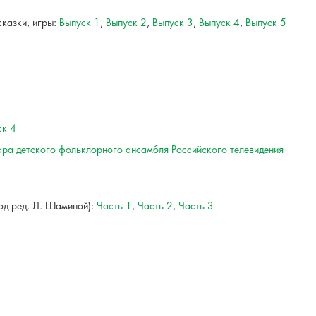
сказки, игры:
Выпуск 1
,
Выпуск 2
,
Выпуск 3
,
Выпуск 4
,
Выпуск 5
ск 4
уара детского фольклорного ансамбля Российского телевидения
под ред. Л. Шаминой):
Часть 1
,
Часть 2
,
Часть 3