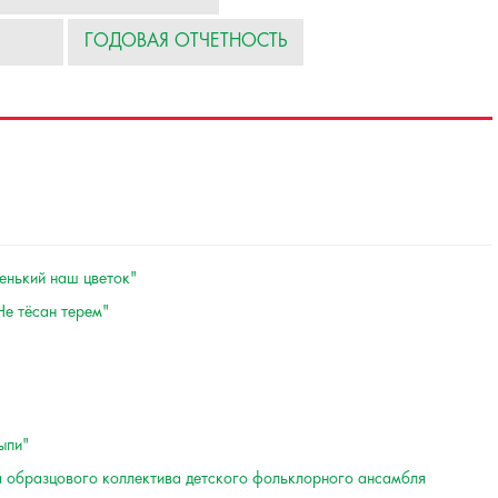
ГОДОВАЯ ОТЧЕТНОСТЬ
енький наш цветок"
Не тёсан терем"
ыпи"
а образцового коллектива детского фольклорного ансамбля